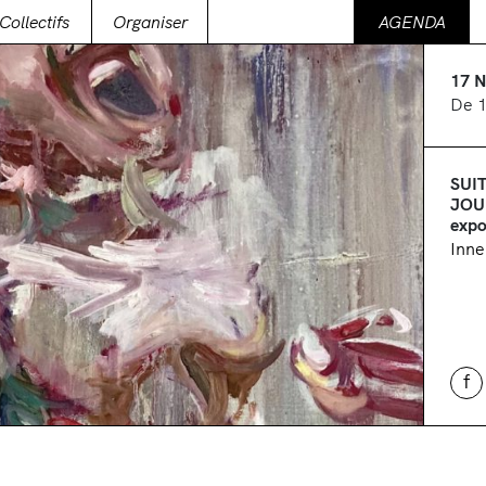
Collectifs
Organiser
AGENDA
17 
De 
SUI
JOU
exp
Inne
f