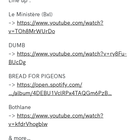
Line up :
Le Ministère (Bxl)
–>
https://www.youtube.com/watch?
v=TOh8MrWUrDo
DUMB
–>
https://www.youtube.com/watch?v=ry8Fu-
BUcDg
BREAD FOR PIGEONS
–>
https://open.spotify.com/
…/album/4DEBU1VclRPx4TAQGm6PzB…
Bothlane
–>
https://www.youtube.com/watch?
v=kfdrVhogblw
& more…