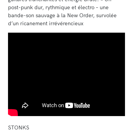
post-punk dur, rythmique et électro – une
bande-son sauvage à la New Order, survolée
d’un ricanement irrévérencieux
STONKS