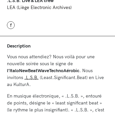
.L.S.B. Live & LEA crew
LEA (Liège Electronic Archives)
f
Description
Vous nous attendiez? Nous voilà pour une
nouvelle soirée sous le signe de
l’ItaloNewBeatWaveTechnoAérobic
. Nous
invitons
.L.S.B.
(Least.Significant.Beat) en Live
au KulturA.
En musique électronique, « .L.S.B. », entouré
de points, désigne le « least significant beat »
(le rythme le plus insignifiant). « .L.S.B. », c’est